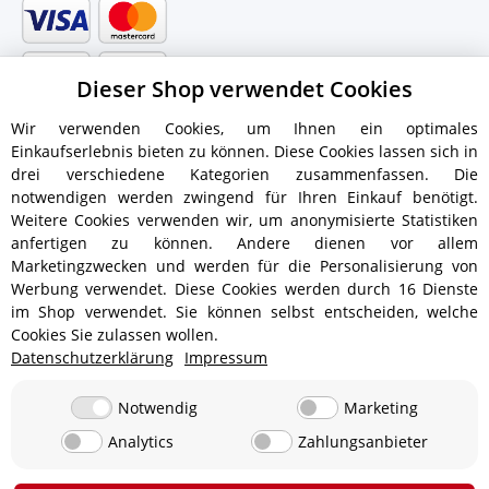
Dieser Shop verwendet Cookies
Wir verwenden Cookies, um Ihnen ein optimales
Einkaufserlebnis bieten zu können. Diese Cookies lassen sich in
drei verschiedene Kategorien zusammenfassen. Die
notwendigen werden zwingend für Ihren Einkauf benötigt.
Weitere Cookies verwenden wir, um anonymisierte Statistiken
anfertigen zu können. Andere dienen vor allem
Versandinformationen
Marketingzwecken und werden für die Personalisierung von
Werbung verwendet. Diese Cookies werden durch 16 Dienste
im Shop verwendet. Sie können selbst entscheiden, welche
Cookies Sie zulassen wollen.
Datenschutzerklärung
Impressum
ab 5,90 € - Ab 300 € Bestellwert
Versandkostenfrei!
ab 9,90 € - Ab 350 € Bestellwert
Versandkostenfrei!
Notwendig
Marketing
Analytics
Zahlungsanbieter
19,90 €
0 € bei Abholung in 24850 Lürschau, Deutschland