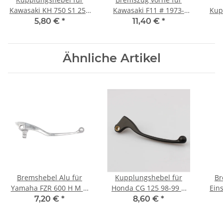
Kawasaki KH 750 S1 250
Kawasaki F11 # 1973-
Kup
Z 400 900 # 46902-015
1975 # 54005-064
für
5,80 €
*
11,40 €
*
KE K
Ähnliche Artikel
Bremshebel Alu für
Kupplungshebel für
Br
Yamaha FZR 600 H M N
Honda CG 125 98-99 #
Eins
XVS 650 1100 Drag Star
53178-KRF-S00
KX
7,20 €
*
8,60 €
*
1FK-83922-00