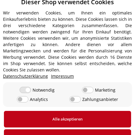
Dieser Shop verwendet Cookies
Wir verwenden Cookies, um Ihnen ein optimales
Einkaufserlebnis bieten zu können. Diese Cookies lassen sich in
drei verschiedene Kategorien zusammenfassen. Die
notwendigen werden zwingend für Ihren Einkauf benötigt.
Weitere Cookies verwenden wir, um anonymisierte Statistiken
anfertigen zu können. Andere dienen vor allem
Versandinformationen
Marketingzwecken und werden für die Personalisierung von
Werbung verwendet. Diese Cookies werden durch 16 Dienste
im Shop verwendet. Sie können selbst entscheiden, welche
Cookies Sie zulassen wollen.
Datenschutzerklärung
Impressum
ab 5,90 € - Ab 300 € Bestellwert
Versandkostenfrei!
ab 9,90 € - Ab 350 € Bestellwert
Versandkostenfrei!
Notwendig
Marketing
Analytics
Zahlungsanbieter
19,90 €
0 € bei Abholung in 24850 Lürschau, Deutschland
Alle akzeptieren