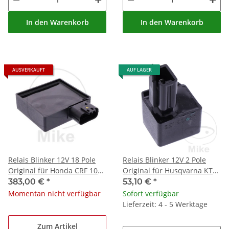
In den Warenkorb
In den Warenkorb
AUSVERKAUFT
AUF LAGER
Relais Blinker 12V 18 Pole
Relais Blinker 12V 2 Pole
Original für Honda CRF 1000
Original für Husqvarna KTM
Africa Twin # 18-20
125 150 200 250 300 350 450
383,00 €
*
53,10 €
*
500 690
Momentan nicht verfügbar
Sofort verfügbar
Lieferzeit: 4 - 5 Werktage
Zum Artikel