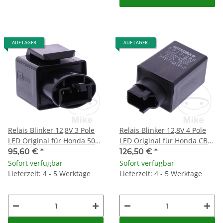
AUF LAGER
AUF LAGER
Relais Blinker 12,8V 3 Pole
Relais Blinker 12,8V 4 Pole
LED Original für Honda 50
LED Original für Honda CB
125 150 250 300 400 500 600
CBR 650 NC 750 NSS 125
95,60 €
*
126,50 €
*
650 750 1300 1800
Sofort verfügbar
Sofort verfügbar
Lieferzeit: 4 - 5 Werktage
Lieferzeit: 4 - 5 Werktage