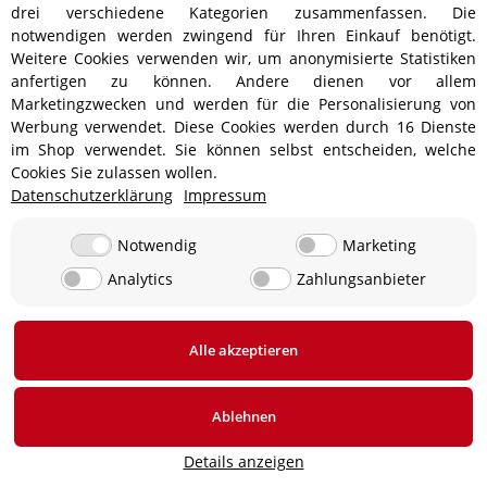
drei verschiedene Kategorien zusammenfassen. Die
Spannungsversorgung
notwendigen werden zwingend für Ihren Einkauf benötigt.
Weitere Cookies verwenden wir, um anonymisierte Statistiken
Zündkerze
anfertigen zu können. Andere dienen vor allem
Marketingzwecken und werden für die Personalisierung von
Zündschlösser
Werbung verwendet. Diese Cookies werden durch 16 Dienste
im Shop verwendet. Sie können selbst entscheiden, welche
Zündungsteile/-zubehör
Cookies Sie zulassen wollen.
Datenschutzerklärung
Impressum
Fahrgestell
Filter
Notwendig
Marketing
Analytics
Zahlungsanbieter
Motor
Neuaufnahmen
Alle akzeptieren
Öle
Runter + Raus
Ablehnen
Werkstattausrüstung
Details anzeigen