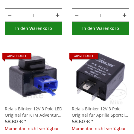
In den Warenkorb
In den Warenkorb
AUSVERKAUFT
AUSVERKAUFT
Relais Blinker 12V 3 Pole LED
Relais Blinker 12V 3 Pole
Original für KTM Adventure
Original für Aprilia Sportcity
790 890 Duke 890 SMC 690
50 125 Derbi Variant 50 125
58,80 €
*
58,60 €
*
Momentan nicht verfügbar
Momentan nicht verfügbar