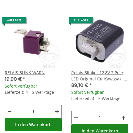
AUF LAGER
AUF LAGER
RELAIS BLINK WARN
Relais Blinker 12,8V 2 Pole
LED Original für Kawasaki Z
19,90 €
*
1000 ZX-6R ZX-6RR 600
89,10 €
*
Sofort verfügbar
Lieferzeit: 4 - 5 Werktage
Sofort verfügbar
Lieferzeit: 4 - 5 Werktage
In den Warenkorb
In den Warenkorb