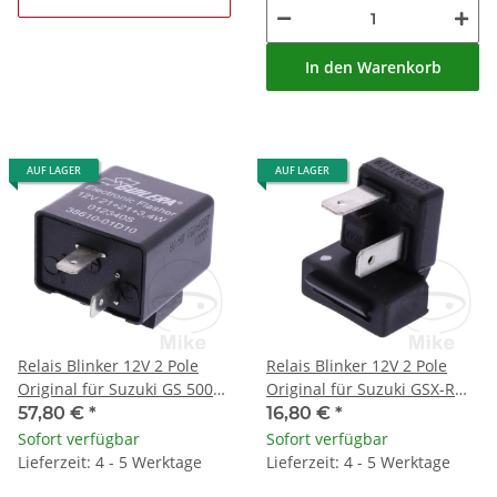
In den Warenkorb
AUF LAGER
AUF LAGER
Relais Blinker 12V 2 Pole
Relais Blinker 12V 2 Pole
Original für Suzuki GS 500
Original für Suzuki GSX-R
03-08 # UH 125 Burgman
125 17-20 # GSX-S 125 17-19
57,80 €
*
16,80 €
*
04-06
Sofort verfügbar
Sofort verfügbar
Lieferzeit: 4 - 5 Werktage
Lieferzeit: 4 - 5 Werktage