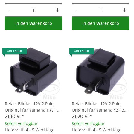
In den Warenkorb
In den Warenkorb
AUF LAGER
AUF LAGER
Relais Blinker 12V 2 Pole
Relais Blinker 12V 2 Pole
Original für Yamaha HW 125
Original für Yamaha YZF 320
150 Xenter XC 125 R Majesty
R3 # 2015-2016
21,10 €
*
21,20 €
*
S
Sofort verfügbar
Sofort verfügbar
Lieferzeit: 4 - 5 Werktage
Lieferzeit: 4 - 5 Werktage