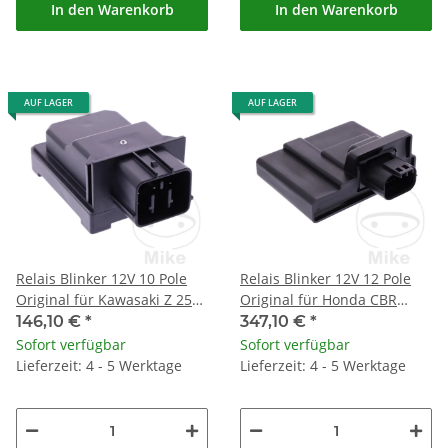
In den Warenkorb
In den Warenkorb
AUF LAGER
AUF LAGER
Relais Blinker 12V 10 Pole
Relais Blinker 12V 12 Pole
Original für Kawasaki Z 250
Original für Honda CBR
SL # 2015-2017
1000 Fireblade 07-09 # 17-
146,10 €
*
347,10 €
*
19
Sofort verfügbar
Sofort verfügbar
Lieferzeit: 4 - 5 Werktage
Lieferzeit: 4 - 5 Werktage