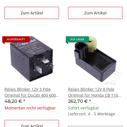
Zum Artikel
Zum Artikel
AUSVERKAUFT
AUF LAGER
Relais Blinker 12V 3 Pole
Relais Blinker 12V 8 Pole
Original für Ducati 400 600
Original für Honda CB 1100
748 750 851 888 900 916 944
EX # 2017-2021
48,20 €
*
262,70 €
*
996
Momentan nicht verfügbar
Sofort verfügbar
Lieferzeit: 4 - 5 Werktage
Zum Artikel