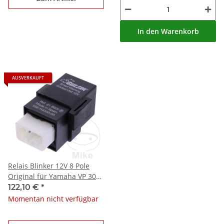
In den Warenkorb
AUSVERKAUFT
Relais Blinker 12V 8 Pole
Original für Yamaha VP 300
Versity YP 125 180 Majesty
122,10 €
*
Momentan nicht verfügbar