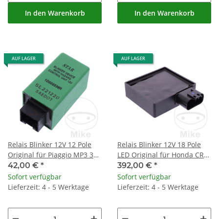
In den Warenkorb
In den Warenkorb
AUF LAGER
AUF LAGER
Relais Blinker 12V 12 Pole
Relais Blinker 12V 18 Pole
Original für Piaggio MP3 300
LED Original für Honda CRF
350 500 # 2019-2020
1000 Africa Twin # 16-20
42,00 €
*
392,00 €
*
Sofort verfügbar
Sofort verfügbar
Lieferzeit: 4 - 5 Werktage
Lieferzeit: 4 - 5 Werktage