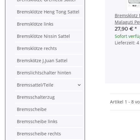
Bremsklötze Heng Tong Sattel
Bremsklotz f
Malaguti Pe
Bremsklötze links
Suzuki Yam
27,90 €
*
Bremsklötze Nissin Sattel
Sofort verf
Lieferzeit: 
Bremsklötze rechts
Bremskötze J.Juan Sattel
Bremslichtschalter hinten
Bremssattel/Teile
Bremsschalterzug
Artikel 1 - 8 v
Bremsscheibe
Bremsscheibe links
Bremsscheibe rechts