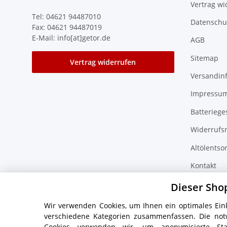
Vertrag wi
Tel: 04621 94487010
Datenschu
Fax: 04621 94487019
E-Mail: info[at]getor.de
AGB
Sitemap
Vertrag widerrufen
Versandin
Impressu
Batteriege
Widerrufs
Altölentso
Kontakt
Zubehör F
Dieser Sho
Wir verwenden Cookies, um Ihnen ein optimales Eink
verschiedene Kategorien zusammenfassen. Die not
Cookies verwenden wir, um anonymisierte Sta