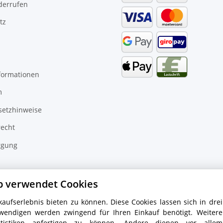
derrufen
tz
formationen
m
setzhinweise
recht
rgung
inder
p verwendet Cookies
aufserlebnis bieten zu können. Diese Cookies lassen sich in drei
wendigen werden zwingend für Ihren Einkauf benötigt. Weitere
tistiken anfertigen zu können. Andere dienen vor allem