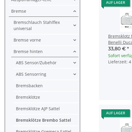
AUF LAGER
Bremse
Bremschlauch Stahlflex
universal
Bremsklotz f
Bremse vorne
Benelli Duc
KTM Moto Gu
33,80 €
*
Bremse hinten
Sofort verf
Lieferzeit: 
ABS Sensor/Zubehör
ABS Sensorring
Bremsbacken
Bremsklötze
Bremsklötze AJP Sattel
AUF LAGER
Bremsklötze Brembo Sattel
Bremsklötze Gremeca Sattel