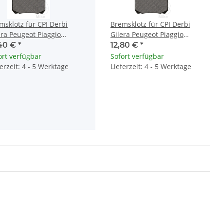
msklotz für CPI Derbi
Bremsklotz für CPI Derbi
era Peugeot Piaggio
Gilera Peugeot Piaggio
uki Yamaha
Suzuki Yamaha
,40 €
*
12,80 €
*
ort verfügbar
Sofort verfügbar
ferzeit: 4 - 5 Werktage
Lieferzeit: 4 - 5 Werktage