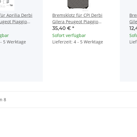
ür Aprilia Derbi
Bremsklotz für CPI Derbi
Bre
ugeot Piaggio
Gilera Peugeot Piaggio
Gil
aha
Suzuki Yamaha
Suz
35,40 €
*
12
ügbar
Sofort verfügbar
Sof
4 - 5 Werktage
Lieferzeit: 4 - 5 Werktage
Lie
on 8