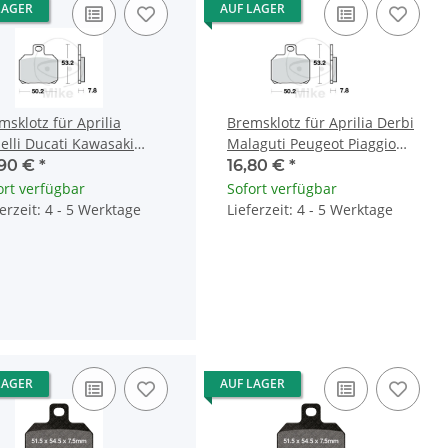
LAGER
AUF LAGER
msklotz für Aprilia
Bremsklotz für Aprilia Derbi
elli Ducati Kawasaki
Malaguti Peugeot Piaggio
o Guzzi Peugeot Piaggio
Suzuki Yamaha
,90 €
*
16,80 €
*
maha
ort verfügbar
Sofort verfügbar
ferzeit: 4 - 5 Werktage
Lieferzeit: 4 - 5 Werktage
LAGER
AUF LAGER