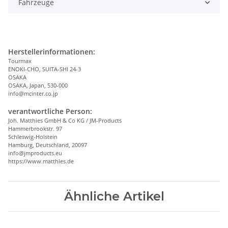
Fahrzeuge
Herstellerinformationen:
Tourmax
ENOKI-CHO, SUITA-SHI 24-3
OSAKA
OSAKA, Japan, 530-000
info@mcinter.co.jp
verantwortliche Person:
Joh. Matthies GmbH & Co KG / JM-Products
Hammerbrookstr. 97
Schleswig-Holstein
Hamburg, Deutschland, 20097
info@jmproducts.eu
https://www.matthies.de
Ähnliche Artikel