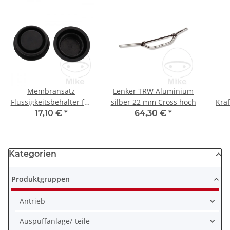
Membransatz
Lenker TRW Aluminium
Flüssigkeitsbehälter für
silber 22 mm Cross hoch
Kra
Yamaha 250 600 750 850
für
17,10 €
*
64,30 €
*
1000
250 
Kategorien
Produktgruppen
Antrieb
Auspuffanlage/-teile