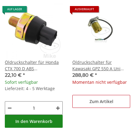
AUF LAGER
AUSVERKAUFT
Öldruckschalter für Honda
Öldruckschalter für
CTX 700 D ABS
Kawasaki GPZ 550 A Uni
Halbverkleidung NC 700 X
Trak GT 550 G
22,10 €
*
288,80 €
*
Sofort verfügbar
Momentan nicht verfügbar
Lieferzeit: 4 - 5 Werktage
Zum Artikel
In den Warenkorb