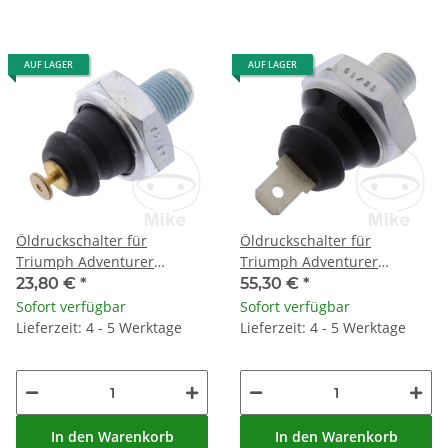
AUF LAGER
AUF LAGER
Öldruckschalter für
Öldruckschalter für
Triumph Adventurer
Triumph Adventurer
Thunderbird 900
Thunderbird 900 Speed
23,80 €
*
55,30 €
*
Triple 750
Sofort verfügbar
Sofort verfügbar
Lieferzeit: 4 - 5 Werktage
Lieferzeit: 4 - 5 Werktage
In den Warenkorb
In den Warenkorb