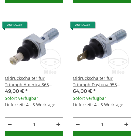
AUF LAGER
AUF LAGER
Öldruckschalter für
Öldruckschalter für
Triumph America 865
Triumph Daytona 955
Bonneville 800 America
Masterblaster 955 1050
49,00 €
*
64,00 €
*
Sofort verfügbar
Sofort verfügbar
Lieferzeit: 4 - 5 Werktage
Lieferzeit: 4 - 5 Werktage