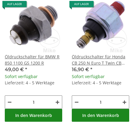
AUF LAGER
AUF LAGER
Öldruckschalter für BMW R
Öldruckschalter für Honda
850 1100 GS 1200 R
CB 250 N Euro T Twin CB
400 T
49,00 €
*
16,90 €
*
Sofort verfügbar
Sofort verfügbar
Lieferzeit: 4 - 5 Werktage
Lieferzeit: 4 - 5 Werktage
In den Warenkorb
In den Warenkorb