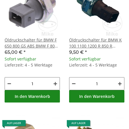
Öldruckschalter für BMW F
Öldruckschalter für BMW K
650 800 GS ABS BMW F 800
100 1100 1200 R 850 R
800 S
Comfort
65,00 €
*
9,50 €
*
Sofort verfügbar
Sofort verfügbar
Lieferzeit: 4 - 5 Werktage
Lieferzeit: 4 - 5 Werktage
In den Warenkorb
In den Warenkorb
AUF LAGER
AUF LAGER