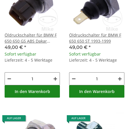
Öldruckschalter für BMW F
Öldruckschalter für BMW F
650 650 GS ABS Dakar
650 650 ST 1993-1999
Scarver
49,00 €
*
49,00 €
*
Sofort verfügbar
Sofort verfügbar
Lieferzeit: 4 - 5 Werktage
Lieferzeit: 4 - 5 Werktage
In den Warenkorb
In den Warenkorb
AUF LAGER
AUF LAGER