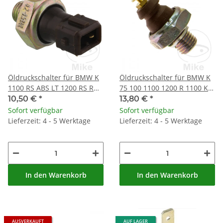
Öldruckschalter für BMW K
Öldruckschalter für BMW K
1100 RS ABS LT 1200 RS R
75 100 1100 1200 R 1100 K1
850 1100
1000
10,50 €
*
13,80 €
*
Sofort verfügbar
Sofort verfügbar
Lieferzeit: 4 - 5 Werktage
Lieferzeit: 4 - 5 Werktage
In den Warenkorb
In den Warenkorb
AUSVERKAUFT
AUF LAGER