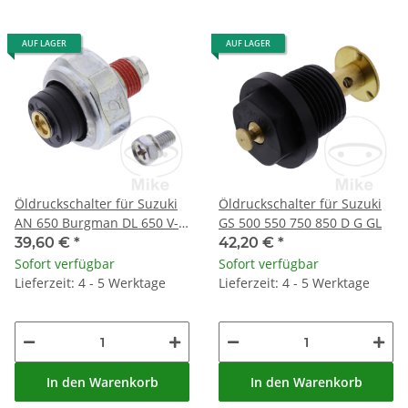
AUF LAGER
AUF LAGER
Öldruckschalter für Suzuki
Öldruckschalter für Suzuki
AN 650 Burgman DL 650 V-
GS 500 550 750 850 D G GL
Strom
39,60 €
*
42,20 €
*
Sofort verfügbar
Sofort verfügbar
Lieferzeit: 4 - 5 Werktage
Lieferzeit: 4 - 5 Werktage
In den Warenkorb
In den Warenkorb