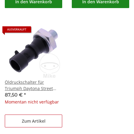
In den Warenkorb
In den Warenkorb
AUSVERKAUFT
Öldruckschalter für
Triumph Daytona Street
Triple 675 R ABS
87,50 €
*
Momentan nicht verfügbar
Zum Artikel