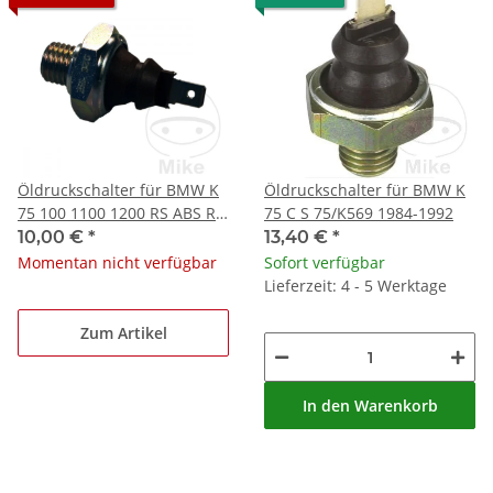
Öldruckschalter für BMW K
Öldruckschalter für BMW K
75 100 1100 1200 RS ABS R
75 C S 75/K569 1984-1992
45 65 80
10,00 €
*
13,40 €
*
Momentan nicht verfügbar
Sofort verfügbar
Lieferzeit: 4 - 5 Werktage
Zum Artikel
In den Warenkorb