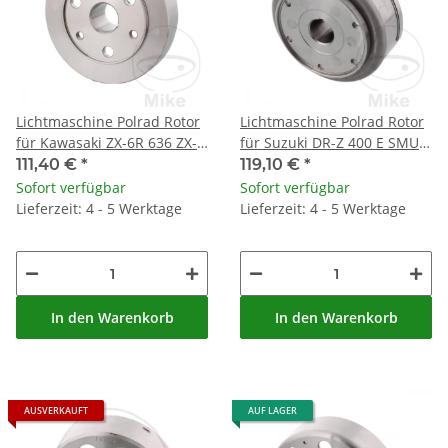
Lichtmaschine Polrad Rotor
Lichtmaschine Polrad Rotor
für Kawasaki ZX-6R 636 ZX-
für Suzuki DR-Z 400 E SMU
6RR 600 Ninja
SM S
111,40 €
*
119,10 €
*
Sofort verfügbar
Sofort verfügbar
Lieferzeit: 4 - 5 Werktage
Lieferzeit: 4 - 5 Werktage
In den Warenkorb
In den Warenkorb
AUSVERKAUFT
AUF LAGER