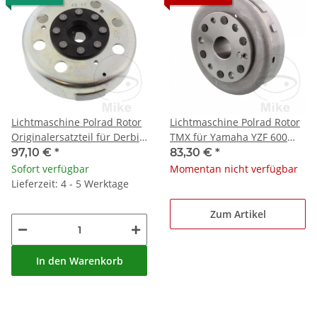
Lichtmaschine Polrad Rotor
Lichtmaschine Polrad Rotor
Originalersatzteil für Derbi
TMX für Yamaha YZF 600
Gilera Piaggio Vespa
Thunder Cat R # 1996-2002
97,10 €
*
83,30 €
*
Sofort verfügbar
Momentan nicht verfügbar
Lieferzeit: 4 - 5 Werktage
Zum Artikel
In den Warenkorb