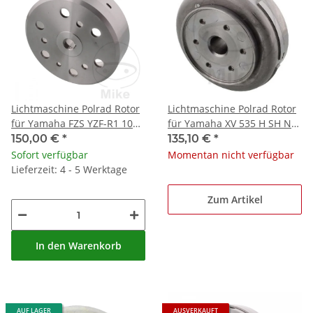
Lichtmaschine Polrad Rotor
Lichtmaschine Polrad Rotor
für Yamaha FZS YZF-R1 1000
für Yamaha XV 535 H SH N
Fazer
SN Virago
150,00 €
*
135,10 €
*
Sofort verfügbar
Momentan nicht verfügbar
Lieferzeit: 4 - 5 Werktage
Zum Artikel
In den Warenkorb
AUF LAGER
AUSVERKAUFT