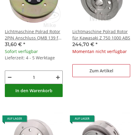
Lichtmaschine Polrad Rotor
Lichtmaschine Polrad Rotor
2PIN Anschluss QMB 139 für
für Kawasaki Z 750 1000 ABS
diverse Modelle
31,60 €
*
244,70 €
*
Sofort verfügbar
Momentan nicht verfügbar
Lieferzeit: 4 - 5 Werktage
Zum Artikel
In den Warenkorb
AUF LAGER
AUF LAGER