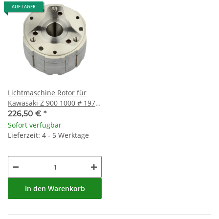
AUF LAGER
Lichtmaschine Rotor für
Kawasaki Z 900 1000 # 1976-
1978 # 21007-1004 21007-
226,50 €
*
1005
Sofort verfügbar
Lieferzeit: 4 - 5 Werktage
In den Warenkorb