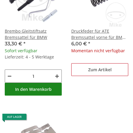
Brembo Gleitstiftsatz
Druckfeder für ATE
Bremssattel für BMW
Bremssattel vorne für BMW
R 60 75 80 90 100
33,30 €
*
6,00 €
*
Sofort verfügbar
Momentan nicht verfügbar
Lieferzeit: 4 - 5 Werktage
Zum Artikel
In den Warenkorb
AUF LAGER