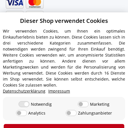
Dieser Shop verwendet Cookies
Wir verwenden Cookies, um Ihnen ein optimales
Einkaufserlebnis bieten zu können. Diese Cookies lassen sich in
drei verschiedene Kategorien zusammenfassen. Die
notwendigen werden zwingend für Ihren Einkauf benötigt.
Weitere Cookies verwenden wir, um anonymisierte Statistiken
anfertigen zu können. Andere dienen vor allem
Versandinformationen
Marketingzwecken und werden für die Personalisierung von
Werbung verwendet. Diese Cookies werden durch 16 Dienste
im Shop verwendet. Sie können selbst entscheiden, welche
Cookies Sie zulassen wollen.
Datenschutzerklärung
Impressum
ab 5,90 € - Ab 300 € Bestellwert
Versandkostenfrei!
ab 9,90 € - Ab 350 € Bestellwert
Versandkostenfrei!
Notwendig
Marketing
Analytics
Zahlungsanbieter
19,90 €
0 € bei Abholung in 24850 Lürschau, Deutschland