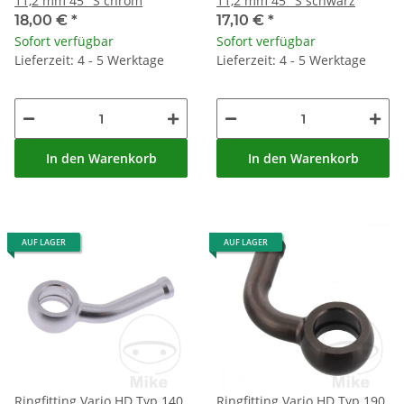
11,2 mm 45° S chrom
11,2 mm 45° S schwarz
18,00 €
*
17,10 €
*
Sofort verfügbar
Sofort verfügbar
Lieferzeit: 4 - 5 Werktage
Lieferzeit: 4 - 5 Werktage
In den Warenkorb
In den Warenkorb
AUF LAGER
AUF LAGER
Ringfitting Vario HD Typ 140
Ringfitting Vario HD Typ 190