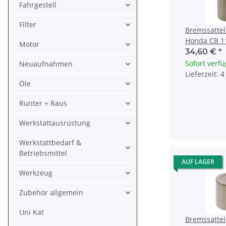
Fahrgestell
Filter
Bremssattel
Honda CB 1
Motor
FES 150 250
34,60 €
*
Sofort verf
Neuaufnahmen
Lieferzeit: 
Öle
Runter + Raus
Werkstattausrüstung
Werkstattbedarf &
Betriebsmittel
AUF LAGER
Werkzeug
Zubehör allgemein
Uni Kat
Bremssattel