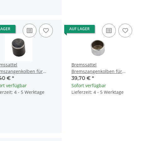
LAGER
AUF LAGER
mssattel
Bremssattel
mszangenkolben für
Bremszangenkolben für
asaki KLX 250 300 650
Yamaha FJ 1200 FZ 750 FZR
,40 €
*
39,70 €
*
125 500 43048-1064
1000 XVZ 1300 TRX850
ort verfügbar
Sofort verfügbar
ferzeit: 4 - 5 Werktage
Lieferzeit: 4 - 5 Werktage