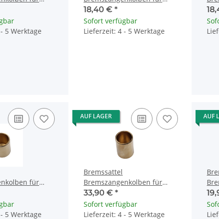
000 CBR 900
Honda CB 750 900 1100 CBR
Hon
18,40 €
*
18
-006
600 1000 43107-MA3-006
GL1
ügbar
Sofort verfügbar
Sof
4 - 5 Werktage
Lieferzeit: 4 - 5 Werktage
Lie
AUF LAGER
AUF 
Bremssattel
Bre
nkolben für
Bremszangenkolben für
Bre
BR 1100 CBF 500
Honda CB CBR 1100 GL 1800
Hon
33,90 €
*
19
-MAJ-G41
VTX 1800 XL 1000
100
ügbar
Sofort verfügbar
Sof
4 - 5 Werktage
Lieferzeit: 4 - 5 Werktage
Lie