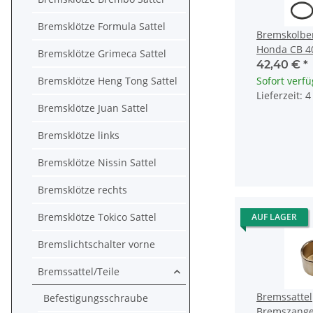
Bremsklötze Formula Sattel
Bremskolbe
Honda CB 4
Bremsklötze Grimeca Sattel
CX 500 GL 1
42,40 €
*
006
Bremsklötze Heng Tong Sattel
Sofort verf
Lieferzeit: 
Bremsklötze Juan Sattel
Bremsklötze links
Bremsklötze Nissin Sattel
Bremsklötze rechts
Bremsklötze Tokico Sattel
AUF LAGER
Bremslichtschalter vorne
Bremssattel/Teile
Bremssattel
Befestigungsschraube
Bremszange