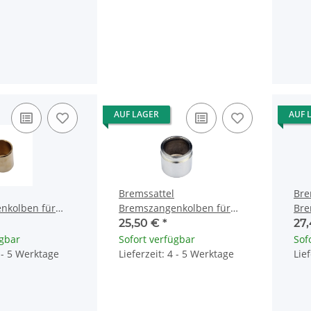
AUF LAGER
AUF 
Bremssattel
Bre
nkolben für
Bremszangenkolben für
Bre
1100 CBF 1000
Honda CX 500 CB 750 900
Hon
25,50 €
*
27
0 VT 1300
GL1000 45107-410-006
700
ügbar
Sofort verfügbar
Sof
4 - 5 Werktage
Lieferzeit: 4 - 5 Werktage
Lie