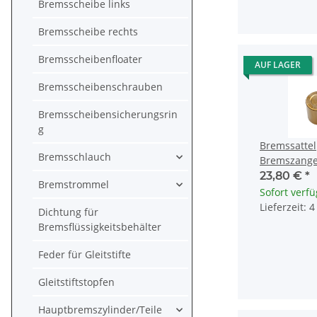
Bremsscheibe links
Bremsscheibe rechts
Bremsscheibenfloater
AUF LAGER
Bremsscheibenschrauben
Bremsscheibensicherungsrin
g
Bremssattel
Bremsschlauch
Bremszange
Honda XL 10
23,80 €
*
Bremstrommel
800 43107-
Sofort verf
Lieferzeit: 
Dichtung für
Bremsflüssigkeitsbehälter
Feder für Gleitstifte
Gleitstiftstopfen
Hauptbremszylinder/Teile