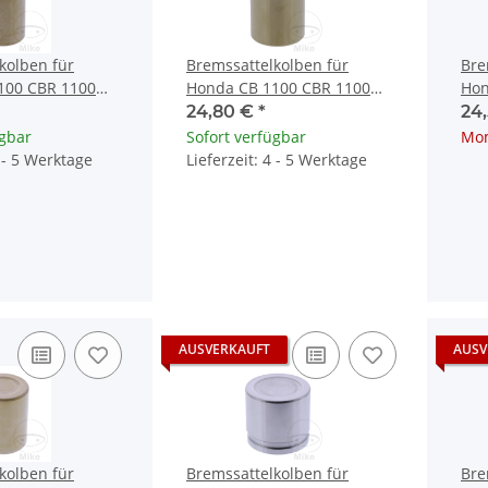
kolben für
Bremssattelkolben für
Bre
100 CBR 1100
Honda CB 1100 CBR 1100
Hon
 GL 1800
NC 700 NT 650 ST 1300
120
24,80 €
*
24
ügbar
Sofort verfügbar
Mom
4 - 5 Werktage
Lieferzeit: 4 - 5 Werktage
AUSVERKAUFT
AUSV
kolben für
Bremssattelkolben für
Bre