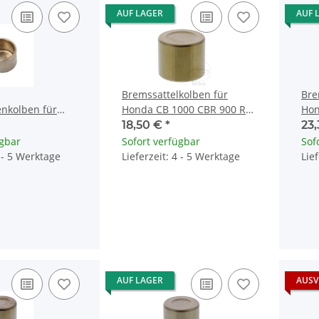
AUF LAGER
AUF 
Bremssattelkolben für
Bre
nkolben für
Honda CB 1000 CBR 900 RR
Hon
 600 TDM 850
Fireblade
CBR
18,50 €
*
23
-W0057-50
ügbar
Sofort verfügbar
Sof
4 - 5 Werktage
Lieferzeit: 4 - 5 Werktage
Lie
AUF LAGER
AUSV