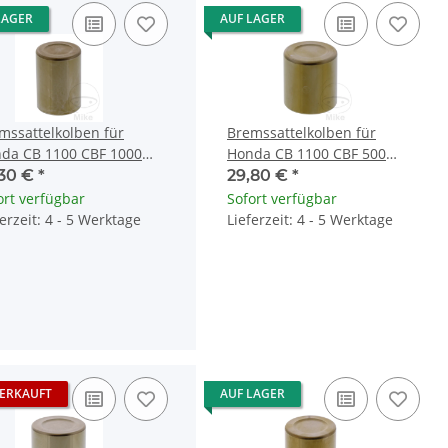
LAGER
AUF LAGER
mssattelkolben für
Bremssattelkolben für
da CB 1100 CBF 1000
Honda CB 1100 CBF 500
 1100 FES 125 150
1000 CBR 1100 TRX 700
,30 €
*
29,80 €
*
ort verfügbar
Sofort verfügbar
ferzeit: 4 - 5 Werktage
Lieferzeit: 4 - 5 Werktage
ERKAUFT
AUF LAGER