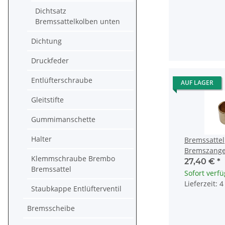
Dichtsatz
Bremssattelkolben unten
Dichtung
Druckfeder
Entlüfterschraube
AUF LAGER
Gleitstifte
Gummimanschette
Halter
Bremssattel
Bremszange
Klemmschraube Brembo
Honda CBR 
27,40 €
*
Bremssattel
ST 1100 130
Sofort verf
Lieferzeit: 
Staubkappe Entlüfterventil
Bremsscheibe