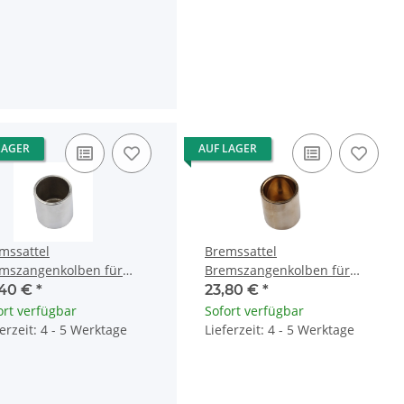
LAGER
AUF LAGER
mssattel
Bremssattel
mszangenkolben für
Bremszangenkolben für
da GL 1200 1500 NT 650
Honda GL 1500 Kawasaki Z
,40 €
*
23,80 €
*
 VF 1000
750 Suzuki 43048-1068
ort verfügbar
Sofort verfügbar
ferzeit: 4 - 5 Werktage
Lieferzeit: 4 - 5 Werktage