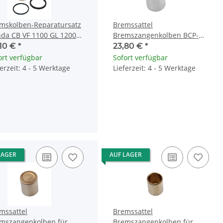
mskolben-Reparatursatz
Bremssattel
da CB VF 1100 GL 1200
Bremszangenkolben BCP-
0 VT 1300 CBX VF VT 750
107 für Honda CB CBX CX GL
,10 €
*
23,80 €
*
NS RVF VF VT XBR XL
ort verfügbar
Sofort verfügbar
ferzeit: 4 - 5 Werktage
Lieferzeit: 4 - 5 Werktage
LAGER
AUF LAGER
mssattel
Bremssattel
mszangenkolben für
Bremszangenkolben für