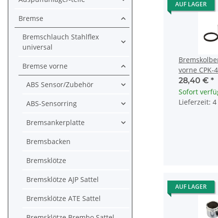
AUF LAGER
Bremse
Bremschlauch Stahlflex
universal
Bremskolbe
Bremse vorne
vorne CPK-4
ZX-6R ZXR 
28,40 €
*
ABS Sensor/Zubehör
Sofort verf
Lieferzeit: 
ABS-Sensorring
Bremsankerplatte
Bremsbacken
Bremsklötze
Bremsklötze AJP Sattel
AUF LAGER
Bremsklötze ATE Sattel
Bremsklötze Brembo Sattel