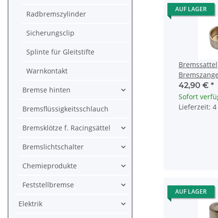
AUF LAGER
Radbremszylinder
Sicherungsclip
Splinte für Gleitstifte
Bremssattel
Warnkontakt
Bremszange
Yamaha FZR
42,90 €
*
Bremse hinten
VMX-12 3HE
Sofort verf
Lieferzeit: 
Bremsflüssigkeitsschlauch
Bremsklötze f. Racingsättel
Bremslichtschalter
Chemieprodukte
Feststellbremse
AUF LAGER
Elektrik