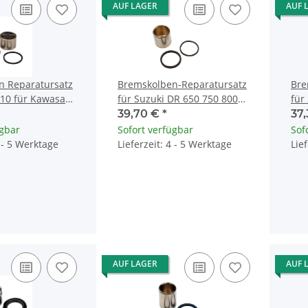
AUF LAGER
AUF 
n Reparatursatz
Bremskolben-Reparatursatz
Bre
10 für Kawasaki
für Suzuki DR 650 750 800
für
ZZR
Yamaha XT 600
GSX
39,70 €
*
37
ügbar
Sofort verfügbar
Sof
4 - 5 Werktage
Lieferzeit: 4 - 5 Werktage
Lie
AUF LAGER
AUF 