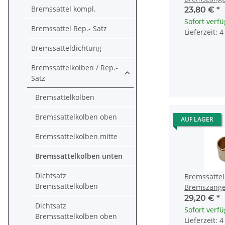
Bremssattel kompl.
Honda CB 1
23,80 €
*
45117-MW0
Sofort verf
Bremssattel Rep.- Satz
Lieferzeit: 
Bremssatteldichtung
Bremssattelkolben / Rep.-
Satz
Bremsattelkolben
Bremssattelkolben oben
AUF LAGER
Bremssattelkolben mitte
Bremssattelkolben unten
Dichtsatz
Bremssattel
Bremssattelkolben
Bremszange
Honda CB C
29,20 €
*
Dichtsatz
1000 45117
Sofort verf
Bremssattelkolben oben
Lieferzeit: 