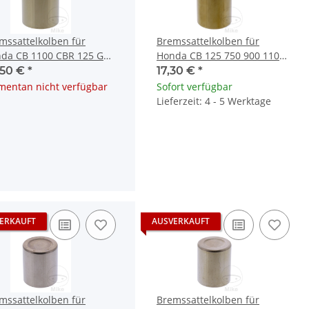
mssattelkolben für
Bremssattelkolben für
da CB 1100 CBR 125 GL
Honda CB 125 750 900 1100
0 1500 NT 700
CX 500 VF 1100
,50 €
*
17,30 €
*
entan nicht verfügbar
Sofort verfügbar
Lieferzeit: 4 - 5 Werktage
ERKAUFT
AUSVERKAUFT
mssattelkolben für
Bremssattelkolben für