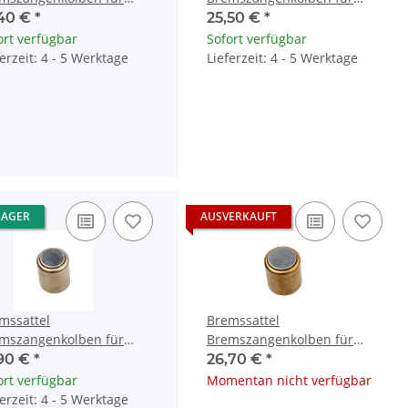
da CB 750 CBR 1000
Honda CB CBR 1100 CBF
,40 €
*
25,50 €
*
500 45107-MN5-006
1000 GL 1800 VTX 1800
ort verfügbar
Sofort verfügbar
ferzeit: 4 - 5 Werktage
Lieferzeit: 4 - 5 Werktage
LAGER
AUSVERKAUFT
mssattel
Bremssattel
mszangenkolben für
Bremszangenkolben für
da CB-1 400 CBR 600
Honda CBR 1000 GL 1500
,90 €
*
26,70 €
*
0 CR 80 85 VFR 750
XRV 650 XL 600 NX 650
ort verfügbar
Momentan nicht verfügbar
ferzeit: 4 - 5 Werktage