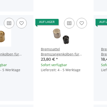
AUF LAGER
AUF 
Bremssattel
Bre
nkolben für
Bremszangenkolben für
Bre
00 XR 650 VFR
Kawasaki GTR 1000 ZX-10
Kaw
23,80 €
*
18
MBG-006
1000 Suzuki GSX 1100
KX 
ügbar
Sofort verfügbar
Sof
4 - 5 Werktage
Lieferzeit: 4 - 5 Werktage
Lie