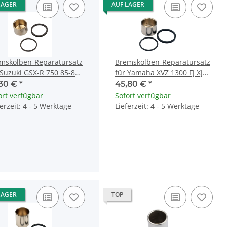
LAGER
AUF LAGER
mskolben-Reparatursatz
Bremskolben-Reparatursatz
 Suzuki GSX-R 750 85-87
für Yamaha XVZ 1300 FJ XJR
-R 1100 86-89
1200 FZR 1000 TDM TRX 850
,30 €
*
45,80 €
*
ort verfügbar
Sofort verfügbar
ferzeit: 4 - 5 Werktage
Lieferzeit: 4 - 5 Werktage
LAGER
TOP