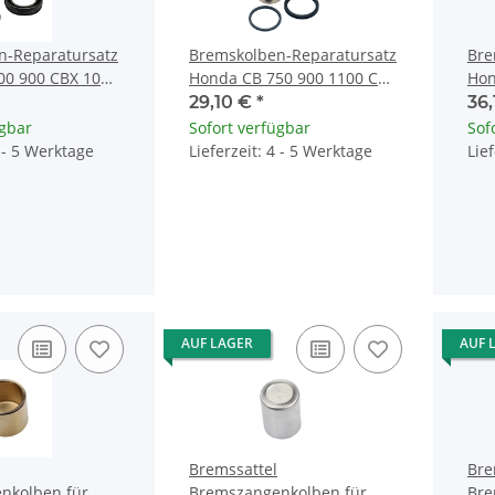
n-Reparatursatz
Bremskolben-Reparatursatz
Bre
00 900 CBX 1000
Honda CB 750 900 1100 CBR
Hon
000 45107-410-
600 1000 43107-MA3-006
150
29,10 €
*
36
ügbar
Sofort verfügbar
Sof
4 - 5 Werktage
Lieferzeit: 4 - 5 Werktage
Lie
AUF LAGER
AUF 
Bremssattel
Bre
nkolben für
Bremszangenkolben für
Bre