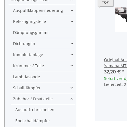
TOP
Auspuffklappensteuerung
Befestigungsteile
Dämpfungsgummi
Dichtungen
Komplettanlage
Original Au
Krümmer / Teile
Yamaha MT 
125 A # B7D
32,20 €
*
Lambdasonde
Sofort verf
Lieferzeit: 
Schalldämpfer
Zubehör / Ersatzteile
Auspuffrohrschellen
Endschalldämpfer