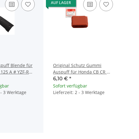
AUF LAGER
spuff Blende für
Original Schutz Gummi
125 A # YZF-R
Auspuff für Honda CB CR CX
-E4718-00
FT MB NB NH NX TLR VT XL
6,10 €
*
XR
ügbar
Sofort verfügbar
2 - 3 Werktage
Lieferzeit: 2 - 3 Werktage