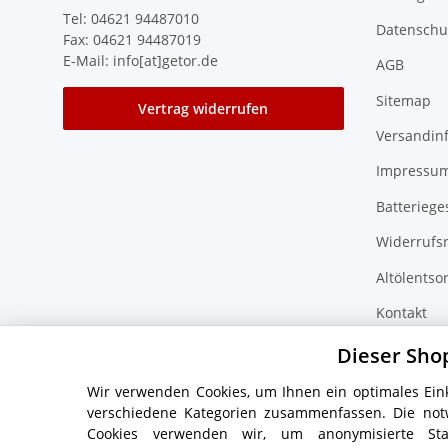
Tel: 04621 94487010
Datenschu
Fax: 04621 94487019
E-Mail: info[at]getor.de
AGB
Sitemap
Vertrag widerrufen
Versandin
Impressu
Batteriege
Widerrufs
Altölentso
Kontakt
Zubehör F
Dieser Sho
Wir verwenden Cookies, um Ihnen ein optimales Eink
verschiedene Kategorien zusammenfassen. Die not
Cookies verwenden wir, um anonymisierte Sta
* Alle Preise inkl. gesetzlicher USt., zzgl.
Versand