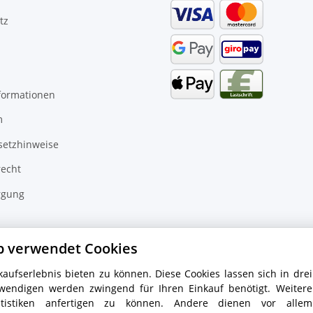
tz
formationen
m
setzhinweise
recht
rgung
inder
p verwendet Cookies
aufserlebnis bieten zu können. Diese Cookies lassen sich in drei
wendigen werden zwingend für Ihren Einkauf benötigt. Weitere
tistiken anfertigen zu können. Andere dienen vor allem