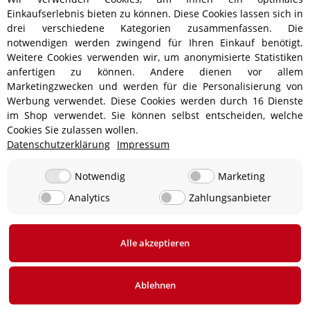
Einkaufserlebnis bieten zu können. Diese Cookies lassen sich in
drei verschiedene Kategorien zusammenfassen. Die
notwendigen werden zwingend für Ihren Einkauf benötigt.
Weitere Cookies verwenden wir, um anonymisierte Statistiken
anfertigen zu können. Andere dienen vor allem
Versandinformationen
Marketingzwecken und werden für die Personalisierung von
Werbung verwendet. Diese Cookies werden durch 16 Dienste
im Shop verwendet. Sie können selbst entscheiden, welche
Cookies Sie zulassen wollen.
Datenschutzerklärung
Impressum
ab 5,90 € - Ab 300 € Bestellwert
Versandkostenfrei!
ab 9,90 € - Ab 350 € Bestellwert
Versandkostenfrei!
Notwendig
Marketing
Analytics
Zahlungsanbieter
19,90 €
0 € bei Abholung in 24850 Lürschau, Deutschland
Alle akzeptieren
* Alle Preise inkl. gesetzlicher USt., zzgl.
Versand
Ablehnen