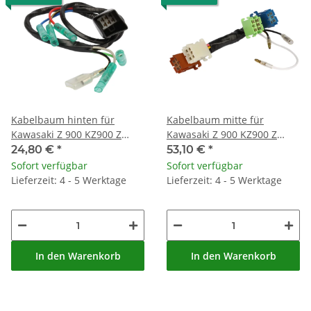
Kabelbaum hinten für
Kabelbaum mitte für
Kawasaki Z 900 KZ900 Z
Kawasaki Z 900 KZ900 Z
1000 # 26002-031
1000 # 26002-057
24,80 €
*
53,10 €
*
Sofort verfügbar
Sofort verfügbar
Lieferzeit: 4 - 5 Werktage
Lieferzeit: 4 - 5 Werktage
In den Warenkorb
In den Warenkorb