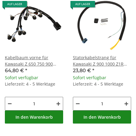
AUF LAGER
AUF LAGER
Kabelbaum vorne für
Statorkabelstrang für
Kawasaki Z 650 750 900
Kawasaki Z 900 1000 Z1R
1000 # 25011-049
1000 #
64,80 €
*
23,80 €
*
Sofort verfügbar
Sofort verfügbar
Lieferzeit: 4 - 5 Werktage
Lieferzeit: 4 - 5 Werktage
In den Warenkorb
In den Warenkorb