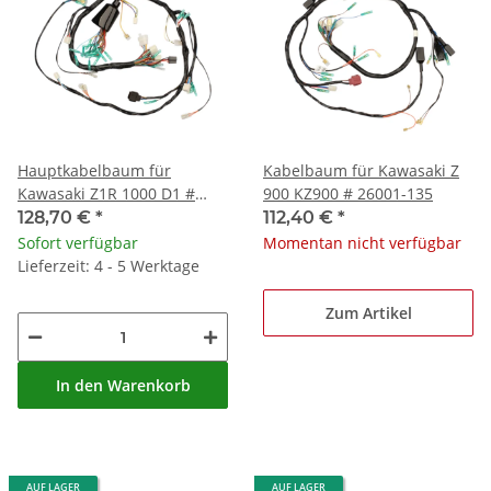
Hauptkabelbaum für
Kabelbaum für Kawasaki Z
Kawasaki Z1R 1000 D1 #
900 KZ900 # 26001-135
26001-1038
128,70 €
*
112,40 €
*
Sofort verfügbar
Momentan nicht verfügbar
Lieferzeit: 4 - 5 Werktage
Zum Artikel
In den Warenkorb
AUF LAGER
AUF LAGER