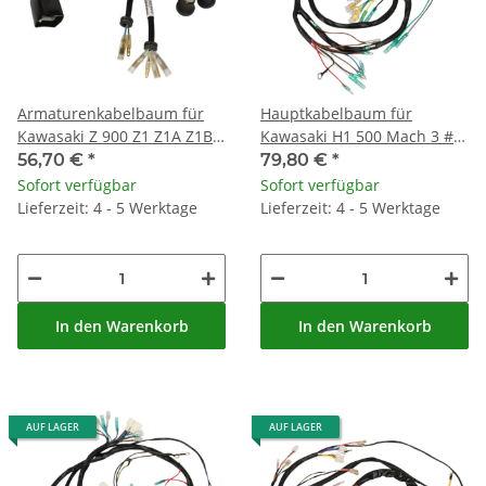
Armaturenkabelbaum für
Hauptkabelbaum für
Kawasaki Z 900 Z1 Z1A Z1B
Kawasaki H1 500 Mach 3 #
# 25011-026 25011-042
1969-1971 # 26001-031
56,70 €
*
79,80 €
*
Sofort verfügbar
Sofort verfügbar
Lieferzeit: 4 - 5 Werktage
Lieferzeit: 4 - 5 Werktage
In den Warenkorb
In den Warenkorb
AUF LAGER
AUF LAGER