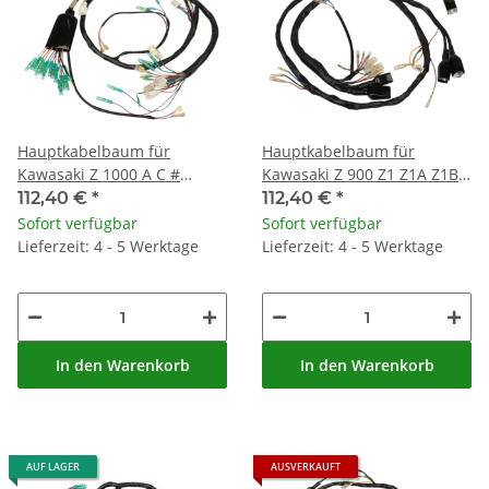
Hauptkabelbaum für
Hauptkabelbaum für
Kawasaki Z 1000 A C #
Kawasaki Z 900 Z1 Z1A Z1B
26001-145
# 26001-072
112,40 €
*
112,40 €
*
Sofort verfügbar
Sofort verfügbar
Lieferzeit: 4 - 5 Werktage
Lieferzeit: 4 - 5 Werktage
In den Warenkorb
In den Warenkorb
AUF LAGER
AUSVERKAUFT