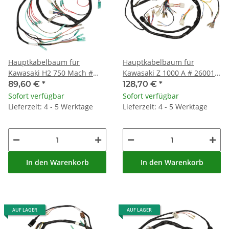
Hauptkabelbaum für
Hauptkabelbaum für
Kawasaki H2 750 Mach #
Kawasaki Z 1000 A # 26001-
26001-058
1054
89,60 €
*
128,70 €
*
Sofort verfügbar
Sofort verfügbar
Lieferzeit: 4 - 5 Werktage
Lieferzeit: 4 - 5 Werktage
In den Warenkorb
In den Warenkorb
AUF LAGER
AUF LAGER