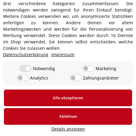
drei verschiedene Kategorien zusammenfassen. Die
notwendigen werden zwingend für Ihren Einkauf benötigt.
Kettenrad DUA 44 Zähne
Kettenrad DUA 44 Zähne
Weitere Cookies verwenden wir, um anonymisierte Statistiken
Teilung 530 BL ZF 110 / 130
Teilung 530 GO ZF 076 / 100
anfertigen zu können. Andere dienen vor allem
42,80 €
*
64,30 €
*
Marketingzwecken und werden für die Personalisierung von
Momentan nicht verfügbar
Sofort verfügbar
Werbung verwendet. Diese Cookies werden durch 16 Dienste
Lieferzeit: 4 - 5 Werktage
im Shop verwendet. Sie können selbst entscheiden, welche
Cookies Sie zulassen wollen.
Zum Artikel
Datenschutzerklärung
Impressum
Notwendig
Marketing
In den Warenkorb
Analytics
Zahlungsanbieter
Alle akzeptieren
AUSVERKAUFT
AUSVERKAUFT
Ablehnen
Details anzeigen