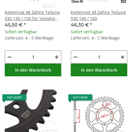
Kettenrad 48 Zähne Teilung
Kettenrad 48 Zähne Teilung
530 130 / 150 für Yamaha
530 140 / 160
FZR 750 RT Genesis YZF 750
45,50 €
*
46,30 €
*
SP
Sofort verfügbar
Sofort verfügbar
Lieferzeit: 4 - 5 Werktage
Lieferzeit: 4 - 5 Werktage
In den Warenkorb
In den Warenkorb
AUF LAGER
AUF LAGER