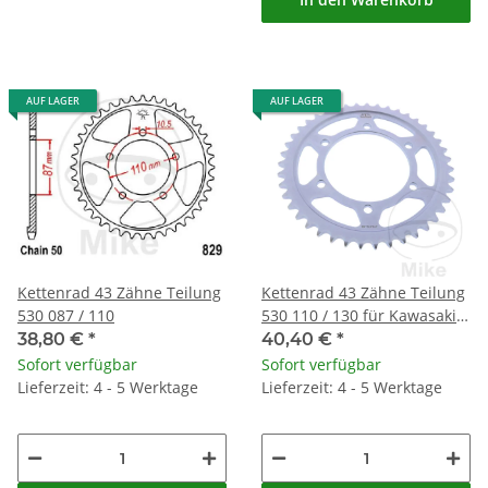
AUF LAGER
AUF LAGER
Kettenrad 43 Zähne Teilung
Kettenrad 43 Zähne Teilung
530 087 / 110
530 110 / 130 für Kawasaki
GPX 600 R GPZ 600 R Ninja
38,80 €
*
40,40 €
*
Sofort verfügbar
Sofort verfügbar
Lieferzeit: 4 - 5 Werktage
Lieferzeit: 4 - 5 Werktage