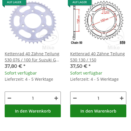
AUF LAGER
AUF LAGER
Kettenrad 40 Zähne Teilung
Kettenrad 40 Zähne Teilung
530 076 / 100 für Suzuki GSF
530 130 / 150
1200 Bandit GSX 1200
37,80 €
*
37,50 €
*
Inazuma
Sofort verfügbar
Sofort verfügbar
Lieferzeit: 4 - 5 Werktage
Lieferzeit: 4 - 5 Werktage
In den Warenkorb
In den Warenkorb