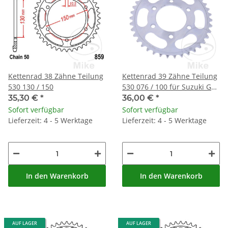
Kettenrad 38 Zähne Teilung
Kettenrad 39 Zähne Teilung
530 130 / 150
530 076 / 100 für Suzuki GS
550 M Katana GSF 1200
35,30 €
*
36,00 €
*
Bandit
Sofort verfügbar
Sofort verfügbar
Lieferzeit: 4 - 5 Werktage
Lieferzeit: 4 - 5 Werktage
In den Warenkorb
In den Warenkorb
AUF LAGER
AUF LAGER