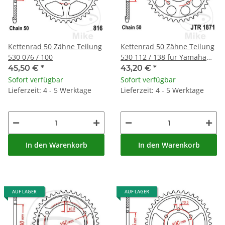
Kettenrad 50 Zähne Teilung
Kettenrad 50 Zähne Teilung
530 076 / 100
530 112 / 138 für Yamaha
YZF-R6 600 H YZF-R6 600 N
45,50 €
*
43,20 €
*
Sofort verfügbar
Sofort verfügbar
Lieferzeit: 4 - 5 Werktage
Lieferzeit: 4 - 5 Werktage
In den Warenkorb
In den Warenkorb
AUF LAGER
AUF LAGER