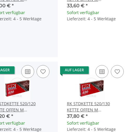
PSCHLOSS
CLIPSCHLOSS
,00 €
*
33,60 €
*
ort verfügbar
Sofort verfügbar
ferzeit: 4 - 5 Werktage
Lieferzeit: 4 - 5 Werktage
LAGER
AUF LAGER
STDKETTE 520/120
RK STDKETTE 520/130
TE OFFEN M
KETTE OFFEN M
PSCHLOSS
CLIPSCHLOSS
,20 €
*
37,80 €
*
ort verfügbar
Sofort verfügbar
ferzeit: 4 - 5 Werktage
Lieferzeit: 4 - 5 Werktage