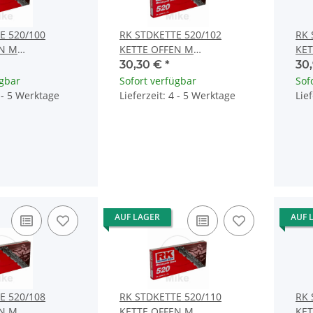
E 520/100
RK STDKETTE 520/102
RK 
EN M
KETTE OFFEN M
KET
S
CLIPSCHLOSS
CLI
30,30 €
*
30
ügbar
Sofort verfügbar
Sof
4 - 5 Werktage
Lieferzeit: 4 - 5 Werktage
Lie
AUF LAGER
AUF 
E 520/108
RK STDKETTE 520/110
RK 
EN M
KETTE OFFEN M
KET