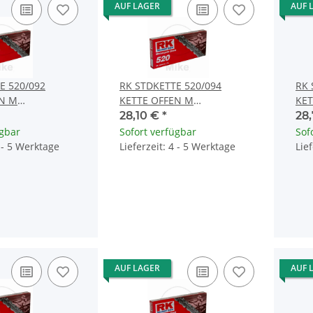
AUF LAGER
AUF 
E 520/092
RK STDKETTE 520/094
RK 
EN M
KETTE OFFEN M
KET
S
CLIPSCHLOSS
CLI
28,10 €
*
28
ügbar
Sofort verfügbar
Sof
4 - 5 Werktage
Lieferzeit: 4 - 5 Werktage
Lie
AUF LAGER
AUF 