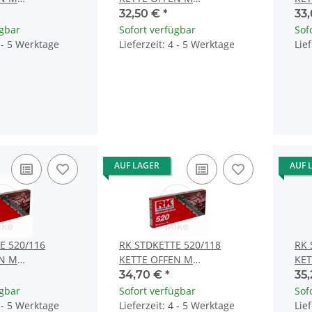
S
CLIPSCHLOSS
CLI
32,50 €
*
33
ügbar
Sofort verfügbar
Sof
4 - 5 Werktage
Lieferzeit: 4 - 5 Werktage
Lie
AUF LAGER
AUF 
E 520/116
RK STDKETTE 520/118
RK 
EN M
KETTE OFFEN M
KET
S
CLIPSCHLOSS
CLI
34,70 €
*
35
ügbar
Sofort verfügbar
Sof
4 - 5 Werktage
Lieferzeit: 4 - 5 Werktage
Lie