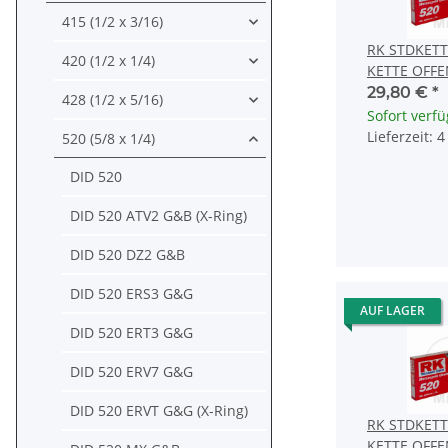
415 (1/2 x 3/16)
RK STDKETT
420 (1/2 x 1/4)
KETTE OFF
CLIPSCHLOS
29,80 €
*
428 (1/2 x 5/16)
Sofort verf
Lieferzeit: 
520 (5/8 x 1/4)
DID 520
DID 520 ATV2 G&B (X-Ring)
DID 520 DZ2 G&B
DID 520 ERS3 G&G
AUF LAGER
DID 520 ERT3 G&G
DID 520 ERV7 G&G
DID 520 ERVT G&G (X-Ring)
RK STDKETT
KETTE OFF