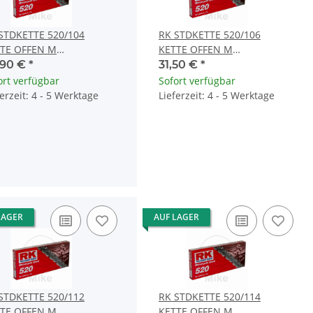
STDKETTE 520/104
RK STDKETTE 520/106
TE OFFEN M
KETTE OFFEN M
PSCHLOSS
CLIPSCHLOSS
,90 €
*
31,50 €
*
ort verfügbar
Sofort verfügbar
ferzeit: 4 - 5 Werktage
Lieferzeit: 4 - 5 Werktage
LAGER
AUF LAGER
STDKETTE 520/112
RK STDKETTE 520/114
TE OFFEN M
KETTE OFFEN M