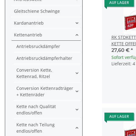
AUF LAGER
Gleitschiene Schwinge
Kardanantrieb
Kettenantrieb
RK STDKETT
KETTE OFF
Antriebsruckdämpfer
CLIPSCHLOS
27,60 €
*
Sofort verf
Antriebsruckdämpferhalter
Lieferzeit: 
Conversion Kette,
Kettenrad, Ritzel
Conversion Kettenradträger
+ Kettenräder
Kette nach Qualität
endlos/offen
AUF LAGER
Kette nach Teilung
endlos/offen