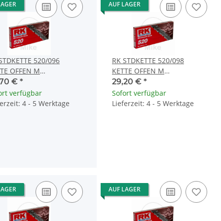
LAGER
AUF LAGER
STDKETTE 520/096
RK STDKETTE 520/098
TE OFFEN M
KETTE OFFEN M
PSCHLOSS
CLIPSCHLOSS
,70 €
*
29,20 €
*
ort verfügbar
Sofort verfügbar
ferzeit: 4 - 5 Werktage
Lieferzeit: 4 - 5 Werktage
LAGER
AUF LAGER