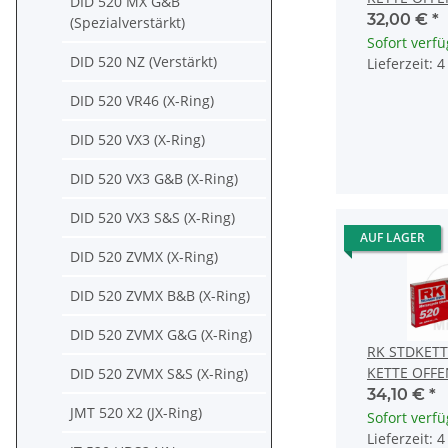
DID 520 MX G&B
CLIPSCHLOS
32,00 €
*
(Spezialverstärkt)
Sofort verf
DID 520 NZ (Verstärkt)
Lieferzeit: 
DID 520 VR46 (X-Ring)
DID 520 VX3 (X-Ring)
DID 520 VX3 G&B (X-Ring)
DID 520 VX3 S&S (X-Ring)
AUF LAGER
DID 520 ZVMX (X-Ring)
DID 520 ZVMX B&B (X-Ring)
DID 520 ZVMX G&G (X-Ring)
RK STDKETT
KETTE OFF
DID 520 ZVMX S&S (X-Ring)
CLIPSCHLOS
34,10 €
*
JMT 520 X2 (JX-Ring)
Sofort verf
Lieferzeit: 