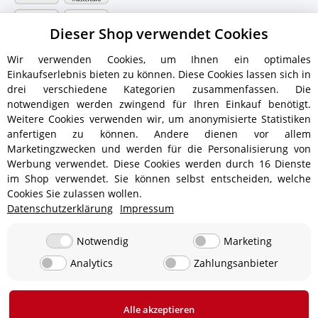
Dieser Shop verwendet Cookies
Wir verwenden Cookies, um Ihnen ein optimales
Einkaufserlebnis bieten zu können. Diese Cookies lassen sich in
drei verschiedene Kategorien zusammenfassen. Die
notwendigen werden zwingend für Ihren Einkauf benötigt.
Weitere Cookies verwenden wir, um anonymisierte Statistiken
anfertigen zu können. Andere dienen vor allem
Versandinformationen
Marketingzwecken und werden für die Personalisierung von
Werbung verwendet. Diese Cookies werden durch 16 Dienste
im Shop verwendet. Sie können selbst entscheiden, welche
Cookies Sie zulassen wollen.
Datenschutzerklärung
Impressum
ab 5,90 € - Ab 300 € Bestellwert
Versandkostenfrei!
ab 9,90 € - Ab 350 € Bestellwert
Versandkostenfrei!
Notwendig
Marketing
Analytics
Zahlungsanbieter
19,90 €
0 € bei Abholung in 24850 Lürschau, Deutschland
Alle akzeptieren