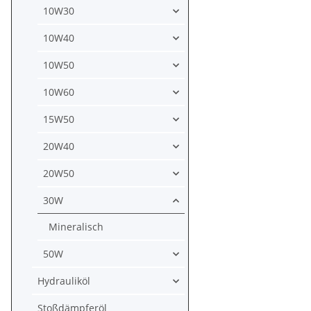
10W30
10W40
10W50
10W60
15W50
20W40
20W50
30W
Mineralisch
50W
Hydrauliköl
Stoßdämpferöl