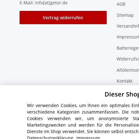
E-Mail: info[at]getor.de
AGB
Sitemap
Vertrag widerrufen
Versandin
Impressu
Batteriege
Widerrufs
Altölentso
Kontakt
Zubehör F
Dieser Sho
Wir verwenden Cookies, um Ihnen ein optimales Eink
verschiedene Kategorien zusammenfassen. Die not
Cookies verwenden wir, um anonymisierte Sta
* Alle Preise inkl. gesetzlicher USt., zzgl.
Versand
Marketingzwecken und werden für die Personalis
Dienste im Shop verwendet. Sie können selbst entsch
Datenschutzerklärung
Impressum