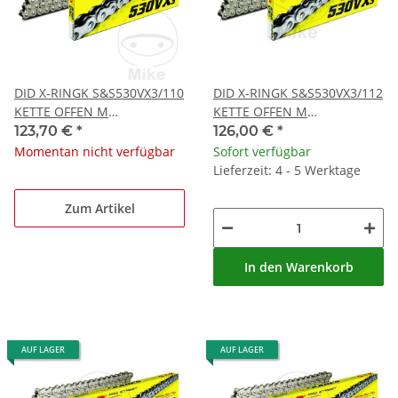
DID X-RINGK S&S530VX3/110
DID X-RINGK S&S530VX3/112
KETTE OFFEN M
KETTE OFFEN M
NIETSCHLOSS
NIETSCHLOSS
123,70 €
*
126,00 €
*
Momentan nicht verfügbar
Sofort verfügbar
Lieferzeit: 4 - 5 Werktage
Zum Artikel
In den Warenkorb
AUF LAGER
AUF LAGER