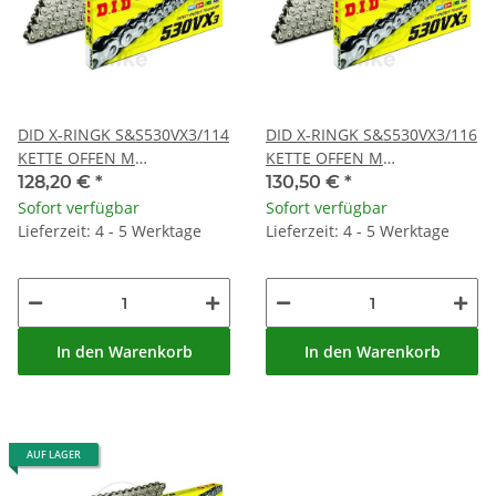
DID X-RINGK S&S530VX3/114
DID X-RINGK S&S530VX3/116
KETTE OFFEN M
KETTE OFFEN M
NIETSCHLOSS
NIETSCHLOSS
128,20 €
*
130,50 €
*
Sofort verfügbar
Sofort verfügbar
Lieferzeit: 4 - 5 Werktage
Lieferzeit: 4 - 5 Werktage
In den Warenkorb
In den Warenkorb
AUF LAGER