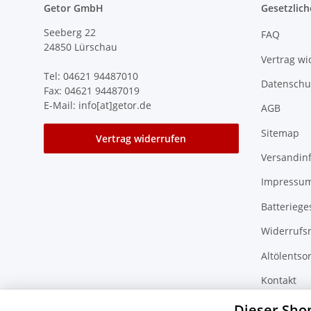
Getor GmbH
Gesetzlich
Seeberg 22
FAQ
24850 Lürschau
Vertrag wi
Tel: 04621 94487010
Datenschu
Fax: 04621 94487019
E-Mail: info[at]getor.de
AGB
Sitemap
Vertrag widerrufen
Versandin
Impressu
Batteriege
Widerrufs
Altölentso
Kontakt
Zubehör F
Dieser Sho