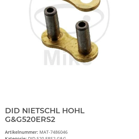
DID NIETSCHL HOHL
G&G520ERS2
Artikelnummer:
MAT-7486046
Kategorie:
DID 520 ERS2 G&G