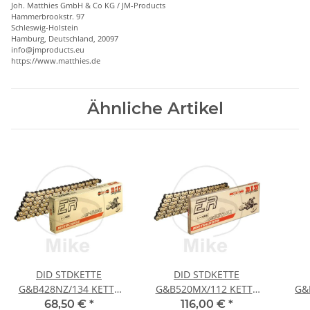
Joh. Matthies GmbH & Co KG / JM-Products
Hammerbrookstr. 97
Schleswig-Holstein
Hamburg, Deutschland, 20097
info@jmproducts.eu
https://www.matthies.de
Ähnliche Artikel
DID STDKETTE
DID STDKETTE
G&B428NZ/134 KETTE
G&B520MX/112 KETTE
G&
OFFEN M CLIPSCHLOSS
OFFEN M CLIPSCHLOSS
OFF
68,50 €
*
116,00 €
*